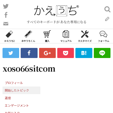
コ
Twitter
検
ン
索:
Facebook
テ
すべてのキーボードが あなた専用になる
ン
問
い
ツ
合
へ
わ
かえうち2
おやうちくん
購入
マニュアル
カスタマイズ
フォーラム
ス
せ
キ
フ
ッ
ォ
ー
プ
xoso66sitcom
ム
プロフィール
開始したトピック
返信
エンゲージメント
お気に入り