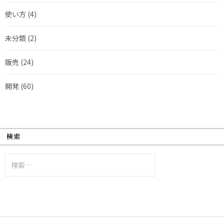
使い方
(4)
未分類
(2)
販売
(24)
開発
(60)
検索
検
索: