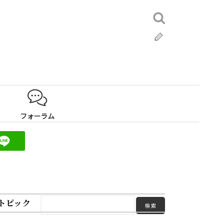
検
索:
ブ
ロ
グ
フォーラム
トピック