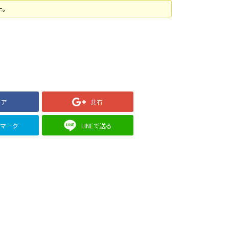
た。
ェア
共有
クマーク
LINEで送る