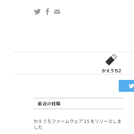
コ
Twitter
Facebook
問
ン
い
テ
合
ン
わ
ツ
せ
へ
フ
ス
ォ
キ
ー
ッ
かえうち2
ム
プ
最近の投稿
かえうちファームウェア 3.5 をリリースしま
した