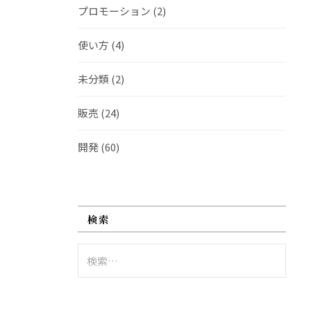
プロモーション
(2)
使い方
(4)
未分類
(2)
販売
(24)
開発
(60)
検索
検
索: