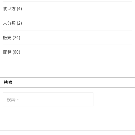
使い方
(4)
未分類
(2)
販売
(24)
開発
(60)
検索
検
索: