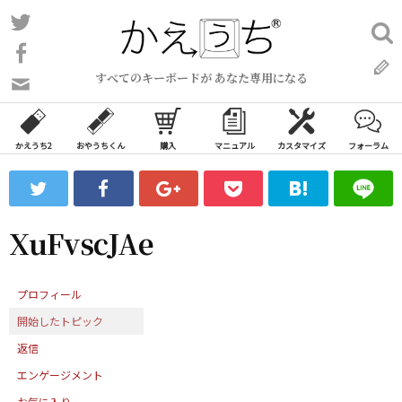
コ
Twitter
検
ン
索:
Facebook
テ
すべてのキーボードが あなた専用になる
ン
問
い
ツ
合
へ
わ
かえうち2
おやうちくん
購入
マニュアル
カスタマイズ
フォーラム
ス
せ
キ
フ
ッ
ォ
ー
プ
XuFvscJAe
ム
プロフィール
開始したトピック
返信
エンゲージメント
お気に入り