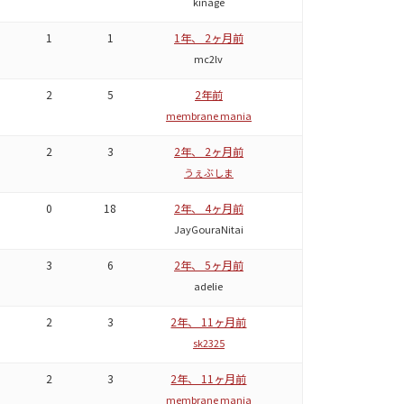
kinage
1
1
1年、 2ヶ月前
mc2lv
2
5
2年前
membrane mania
2
3
2年、 2ヶ月前
うぇぶしま
0
18
2年、 4ヶ月前
JayGouraNitai
3
6
2年、 5ヶ月前
adelie
2
3
2年、 11ヶ月前
sk2325
2
3
2年、 11ヶ月前
membrane mania