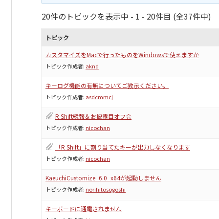
20件のトピックを表示中 - 1 - 20件目 (全37件中)
トピック
カスタマイズをMacで行ったものをWindowsで使えますか
トピック作成者:
aknd
キーログ機能の有無についてご教示ください。
トピック作成者:
asdcmmcj
R Shift続報＆お披露目オフ会
トピック作成者:
nicochan
「R Shift」に割り当てたキーが出力しなくなります
トピック作成者:
nicochan
KaeuchiCustomize_6.0_x64が起動しません
トピック作成者:
norihitosogoshi
キーボードに通電されません