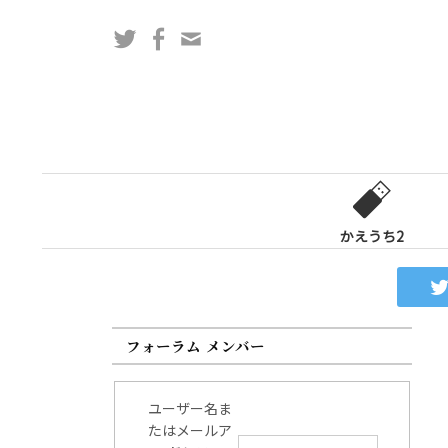
コ
Twitter
Facebook
問
ン
い
テ
合
ン
わ
ツ
せ
へ
フ
ス
ォ
キ
ー
ッ
かえうち2
ム
プ
フォーラム メンバー
ユーザー名ま
たはメールア