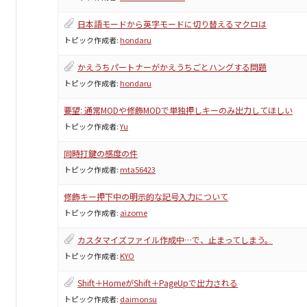
日本語モードから英字モードに切り替えるマクロは
トピック作成者:
hondaru
かえうちパートナーがかえうちごとハングする問題
トピック作成者:
hondaru
要望: 通常MODや修飾MODで単独押しキーのみ出力してほしい
トピック作成者:
Yu
同時打鍵の感度の件
トピック作成者:
mta56423
修飾キー押下中の明示的な記号入力について
トピック作成者:
aizome
カスタマイズファイル作成中…で、止まってしまう。
トピック作成者:
KYO
Shift＋HomeがShift＋PageUpで出力される
トピック作成者:
daimonsu