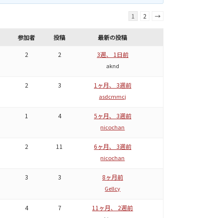
1
2
→
参加者
投稿
最新の投稿
2
2
3週、 1日前
aknd
2
3
1ヶ月、 3週前
asdcmmcj
1
4
5ヶ月、 3週前
nicochan
2
11
6ヶ月、 3週前
nicochan
3
3
8ヶ月前
Gellcy
4
7
11ヶ月、 2週前