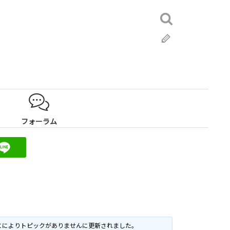
検
索:
ブ
ロ
グ
フォーラム
に
によりトピックがありませんに更新されました。