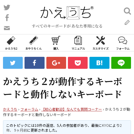
コ
Twitter
検
ン
索:
Facebook
テ
すべてのキーボードが あなた専用になる
ン
問
い
ツ
合
へ
わ
かえうち2
おやうちくん
購入
マニュアル
カスタマイズ
フォーラム
ス
せ
キ
フ
ッ
ォ
ー
プ
かえうち２が動作するキーボ
ム
ードと動作しないキーボード
かえうち
›
フォーラム
›
【初心者歓迎】なんでも質問コーナー
›
かえうち２が動
作するキーボードと動作しないキーボード
このトピックには10件の返信、5人の参加者があり、最後に
KYO
により
2
年、 9ヶ月前
に更新されました。