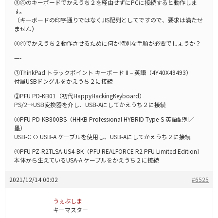
③④のキーボードでかえうち２を経由せずにPCに接続すると動作しま
す。
（キーボードの印字通りではなくJIS配列としてですので、要求は満たせ
ません）
③④でかえうち２動作させるために何か特別な手順が必要でしょうか？
—-
①ThinkPad トラックポイント キーボード II – 英語（4Y40X49493）
付属USBドングルをかえうち２に接続
②PFU PD-KB01（初代HappyHackingKeyboard）
PS/2→USB変換器を介し、USB-Aにしてかえうち２に接続
③PFU PD-KB800BS（HHKB Professional HYBRID Type-S 英語配列／
墨）
USB-C ⇔ USB-A ケーブルを使用し、USB-Aにしてかえうち２に接続
④PFU PZ-R2TLSA-US4-BK（PFU REALFORCE R2 PFU Limited Edition）
本体から生えているUSA-A ケーブルをかえうち２に接続
2021/12/14 00:02
#6525
うぇぶしま
キーマスター