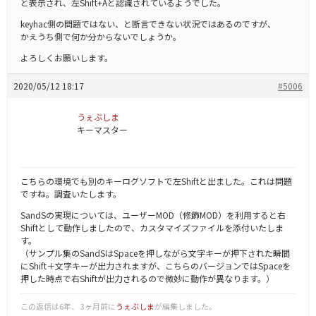
と表示され、左Shift+Aと認識されているようでした。
keyhac側の問題ではない、と断言できない状況ではあるのですが、
かえうち側で何か分からないでしょうか。
よろしくお願いします。
2020/05/12 18:17
#5006
うぇぶしま
キーマスター
こちらの環境でも別のキーログソフトで左Shiftと出ました。これは問題
ですね。調査いたします。
SandSの実現については、ユーザーMOD（修飾MOD）を利用すると右
Shiftとして動作しましたので、カスタマイズファイルを添付いたしま
す。
（サンプル集のSandSはSpaceを押しながら文字キーが押下された瞬間
にShift＋文字キーが出力されますが、こちらのバージョンではSpaceを
押した時点で右Shiftが出力されるので微妙に動作が異なります。）
この返信は6年、 3ヶ月前に
うぇぶしま
が編集しました。