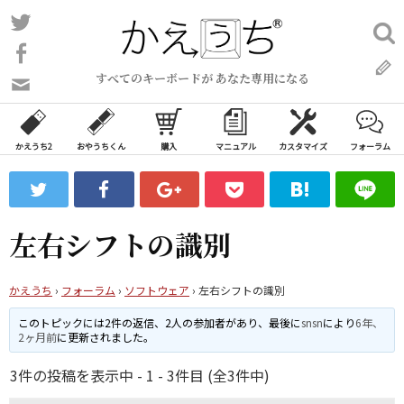
コ
Twitter
検
ン
索:
Facebook
テ
すべてのキーボードが あなた専用になる
ン
問
い
ツ
合
へ
わ
かえうち2
おやうちくん
購入
マニュアル
カスタマイズ
フォーラム
ス
せ
キ
フ
ッ
ォ
ー
プ
左右シフトの識別
ム
かえうち
›
フォーラム
›
ソフトウェア
›
左右シフトの識別
このトピックには2件の返信、2人の参加者があり、最後に
snsn
により
6年、
2ヶ月前
に更新されました。
3件の投稿を表示中 - 1 - 3件目 (全3件中)