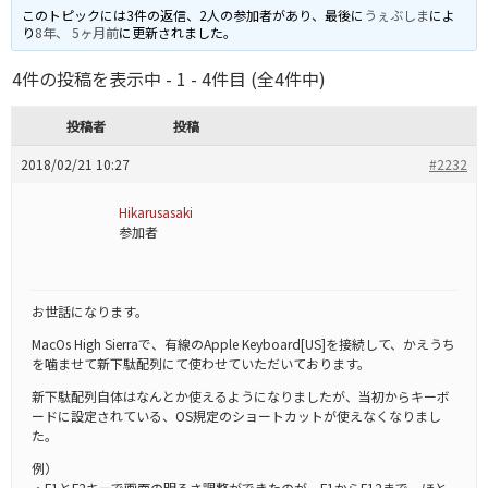
このトピックには3件の返信、2人の参加者があり、最後に
うぇぶしま
によ
り
8年、 5ヶ月前
に更新されました。
4件の投稿を表示中 - 1 - 4件目 (全4件中)
投稿者
投稿
2018/02/21 10:27
#2232
Hikarusasaki
参加者
お世話になります。
MacOs High Sierraで、有線のApple Keyboard[US]を接続して、かえうち
を噛ませて新下駄配列にて使わせていただいております。
新下駄配列自体はなんとか使えるようになりましたが、当初からキーボ
ードに設定されている、OS規定のショートカットが使えなくなりまし
た。
例）
・F1とF2キーで画面の明るさ調整ができたのが、F1からF12まで、ほと