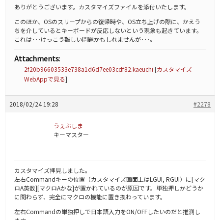
ありがとうございます。カスタマイズファイルを添付いたします。
このほか、OSのスリープからの復帰時や、OS立ち上げの際に、かえう
ちを介しているとキーボードが反応しないという現象も起きています。
これは･･･けっこう難しい問題かもしれませんが･･･。
Attachments:
2f20b96603533e738a1d6d7ee03cdf82.kaeuchi
[
カスタマイズ
WebAppで見る
]
2018/02/24 19:28
#2278
うぇぶしま
キーマスター
カスタマイズ拝見しました。
左右Commandキーの位置（カスタマイズ画面上はLGUI, RGUI）に[マク
ロA英数][マクロAかな]が置かれているのが原因です。単独押しかどうか
に関わらず、完全にマクロの機能に置き換わっています。
左右Commandの単独押しで日本語入力をON/OFFしたいのだと推測し