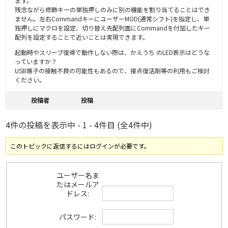
ます。
残念ながら修飾キーの単独押しのみに別の機能を割り当てることはでき
ません。左右CommandキーにユーザーMOD(通常シフト)を指定し、単
独押しにマクロを設定、切り替え先配列面にCommandを付加したキー
配列を設定することで近いことは実現できます。
起動時やスリープ復帰で動作しない際は、かえうち のLED表示はどうな
っていますか？
USB端子の接触不良の可能性もあるので、接点復活剤等の利用もご検討
ください。
投稿者
投稿
4件の投稿を表示中 - 1 - 4件目 (全4件中)
このトピックに返信するにはログインが必要です。
ユーザー名ま
たはメールア
ドレス:
パスワード: