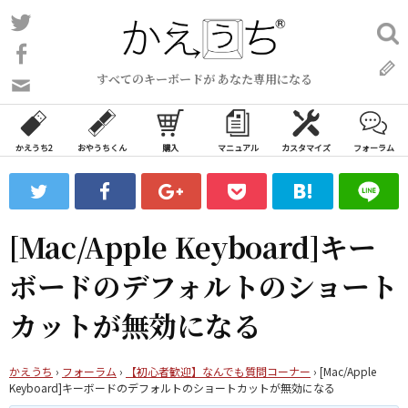
コ
Twitter
検
ン
索:
Facebook
テ
すべてのキーボードが あなた専用になる
ン
問
い
ツ
合
へ
わ
かえうち2
おやうちくん
購入
マニュアル
カスタマイズ
フォーラム
ス
せ
キ
フ
ッ
ォ
ー
プ
[Mac/Apple Keyboard]キー
ム
ボードのデフォルトのショート
カットが無効になる
かえうち
›
フォーラム
›
【初心者歓迎】なんでも質問コーナー
›
[Mac/Apple
Keyboard]キーボードのデフォルトのショートカットが無効になる