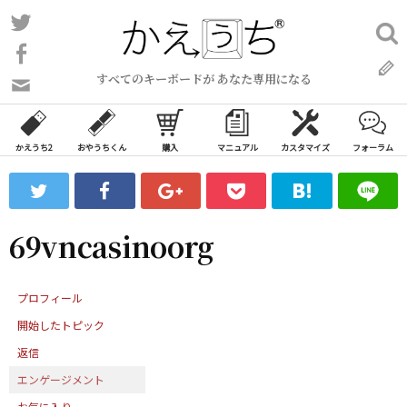
コ
Twitter
検
ン
索:
Facebook
テ
すべてのキーボードが あなた専用になる
ン
問
い
ツ
合
へ
わ
かえうち2
おやうちくん
購入
マニュアル
カスタマイズ
フォーラム
ス
せ
キ
フ
ッ
ォ
ー
プ
69vncasinoorg
ム
プロフィール
開始したトピック
返信
エンゲージメント
お気に入り