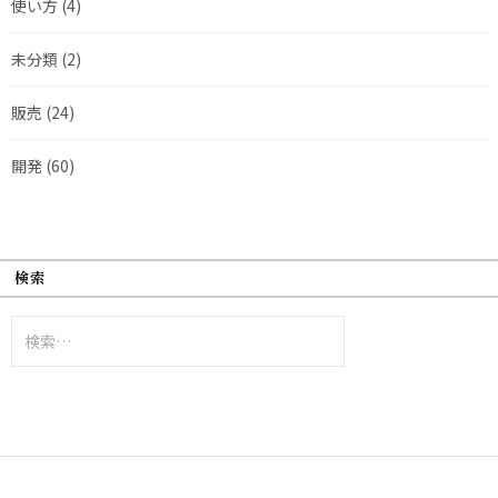
使い方
(4)
未分類
(2)
販売
(24)
開発
(60)
検索
検
索: