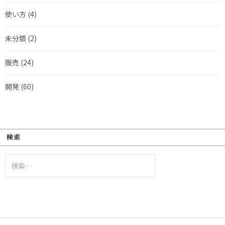
使い方
(4)
未分類
(2)
販売
(24)
開発
(60)
検索
検
索: