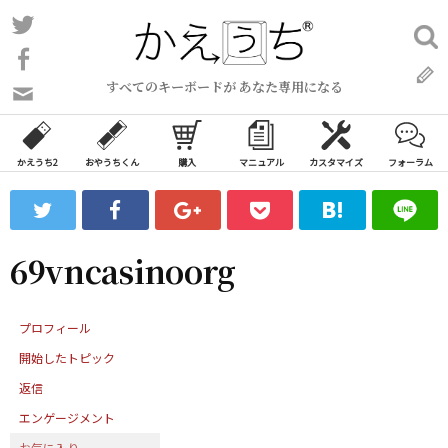
コ
Twitter
検
ン
索:
Facebook
テ
すべてのキーボードが あなた専用になる
ン
問
い
ツ
合
へ
わ
かえうち2
おやうちくん
購入
マニュアル
カスタマイズ
フォーラム
ス
せ
キ
フ
ッ
ォ
ー
プ
69vncasinoorg
ム
プロフィール
開始したトピック
返信
エンゲージメント
お気に入り