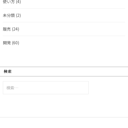
使い方
(4)
未分類
(2)
販売
(24)
開発
(60)
検索
検
索: