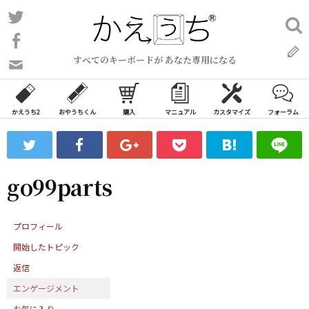
コ
Twitter
検
ン
索:
Facebook
テ
すべてのキーボードが あなた専用になる
ン
問
い
ツ
合
へ
わ
かえうち2
おやうちくん
購入
マニュアル
カスタマイズ
フォーラム
ス
せ
キ
フ
ッ
ォ
ー
プ
go99parts
ム
プロフィール
開始したトピック
返信
エンゲージメント
お気に入り