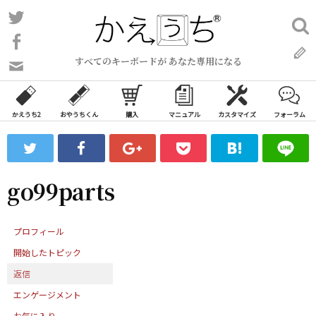
コ
Twitter
検
ン
索:
Facebook
テ
すべてのキーボードが あなた専用になる
ン
問
い
ツ
合
へ
わ
かえうち2
おやうちくん
購入
マニュアル
カスタマイズ
フォーラム
ス
せ
キ
フ
ッ
ォ
ー
プ
go99parts
ム
プロフィール
開始したトピック
返信
エンゲージメント
お気に入り