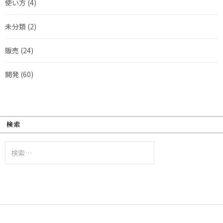
使い方
(4)
未分類
(2)
販売
(24)
開発
(60)
検索
検
索: