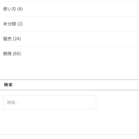
使い方
(4)
未分類
(2)
販売
(24)
開発
(60)
検索
検
索: