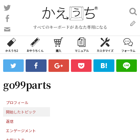
コ
Twitter
検
ン
索:
Facebook
テ
すべてのキーボードが あなた専用になる
ン
問
い
ツ
合
へ
わ
かえうち2
おやうちくん
購入
マニュアル
カスタマイズ
フォーラム
ス
せ
キ
フ
ッ
ォ
ー
プ
go99parts
ム
プロフィール
開始したトピック
返信
エンゲージメント
お気に入り