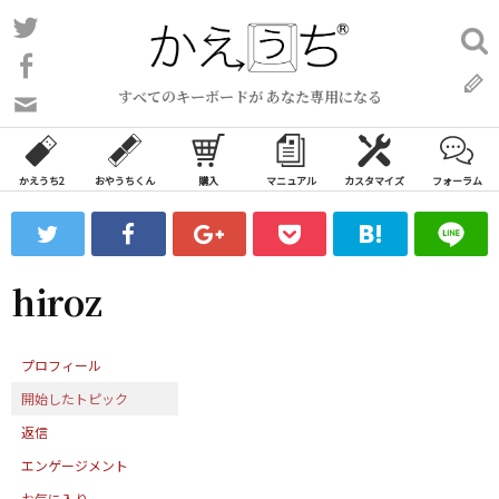
コ
Twitter
検
ン
索:
Facebook
テ
すべてのキーボードが あなた専用になる
ン
問
い
ツ
合
へ
わ
かえうち2
おやうちくん
購入
マニュアル
カスタマイズ
フォーラム
ス
せ
キ
フ
ッ
ォ
ー
プ
hiroz
ム
プロフィール
開始したトピック
返信
エンゲージメント
お気に入り