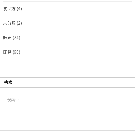
使い方
(4)
未分類
(2)
販売
(24)
開発
(60)
検索
検
索: