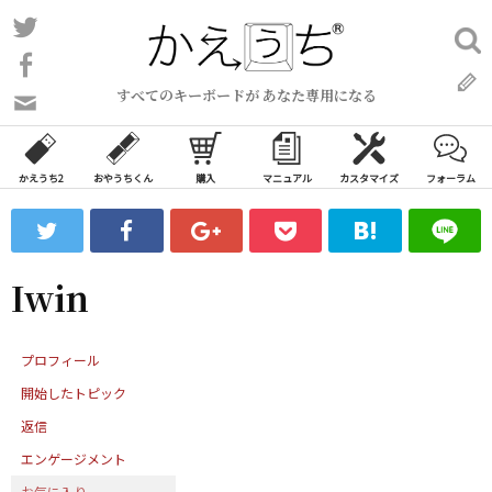
コ
Twitter
検
ン
索:
Facebook
テ
すべてのキーボードが あなた専用になる
ン
問
い
ツ
合
へ
わ
かえうち2
おやうちくん
購入
マニュアル
カスタマイズ
フォーラム
ス
せ
キ
フ
ッ
ォ
ー
プ
Iwin
ム
プロフィール
開始したトピック
返信
エンゲージメント
お気に入り