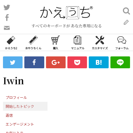
コ
Twitter
検
ン
索:
Facebook
テ
すべてのキーボードが あなた専用になる
ン
問
い
ツ
合
へ
わ
かえうち2
おやうちくん
購入
マニュアル
カスタマイズ
フォーラム
ス
せ
キ
フ
ッ
ォ
ー
プ
Iwin
ム
プロフィール
開始したトピック
返信
エンゲージメント
お気に入り