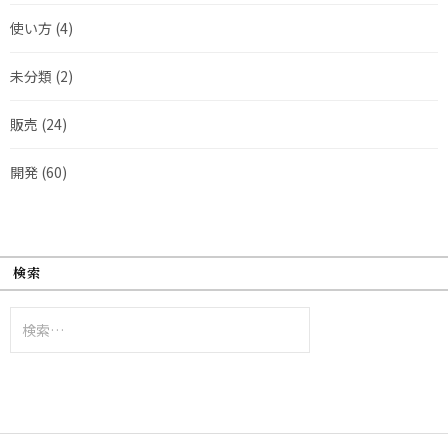
使い方
(4)
未分類
(2)
販売
(24)
開発
(60)
検索
検
索: