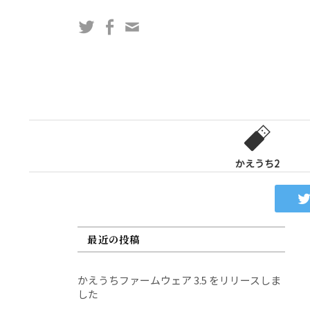
コ
Twitter
Facebook
問
ン
い
テ
合
ン
わ
ツ
せ
へ
フ
ス
ォ
キ
ー
ッ
かえうち2
ム
プ
最近の投稿
かえうちファームウェア 3.5 をリリースしま
した