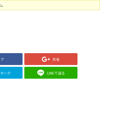
た。
ェア
共有
クマーク
LINEで送る