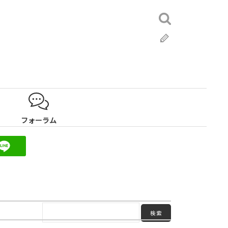
検
索:
ブ
ロ
グ
フォーラム