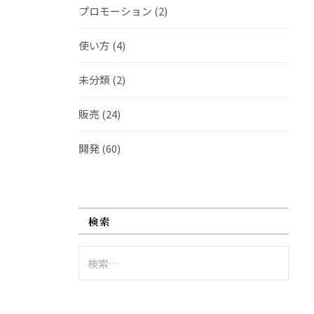
プロモーション
(2)
使い方
(4)
未分類
(2)
販売
(24)
開発
(60)
検索
検
索: