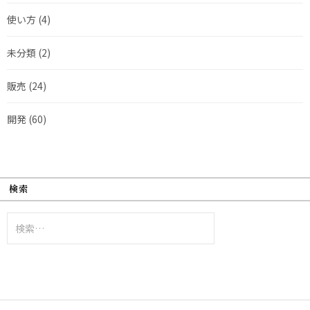
使い方
(4)
未分類
(2)
販売
(24)
開発
(60)
検索
検
索: