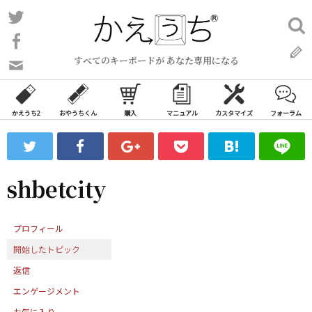
コ
Twitter
検
ン
索:
Facebook
テ
すべてのキーボードが あなた専用になる
ン
問
い
ツ
合
へ
わ
かえうち2
おやうちくん
購入
マニュアル
カスタマイズ
フォーラム
ス
せ
キ
フ
ッ
ォ
ー
プ
shbetcity
ム
プロフィール
開始したトピック
返信
エンゲージメント
お気に入り