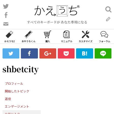
コ
Twitter
検
ン
索:
Facebook
テ
すべてのキーボードが あなた専用になる
ン
問
い
ツ
合
へ
わ
かえうち2
おやうちくん
購入
マニュアル
カスタマイズ
フォーラム
ス
せ
キ
フ
ッ
ォ
ー
プ
shbetcity
ム
プロフィール
開始したトピック
返信
エンゲージメント
お気に入り