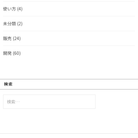
使い方
(4)
未分類
(2)
販売
(24)
開発
(60)
検索
検
索: