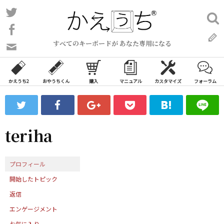
コ
Twitter
検
ン
索:
Facebook
テ
すべてのキーボードが あなた専用になる
ン
問
い
ツ
合
へ
わ
かえうち2
おやうちくん
購入
マニュアル
カスタマイズ
フォーラム
ス
せ
キ
フ
ッ
ォ
ー
プ
teriha
ム
プロフィール
開始したトピック
返信
エンゲージメント
お気に入り