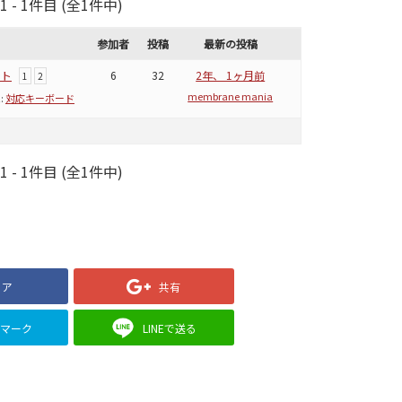
- 1件目 (全1件中)
参加者
投稿
最新の投稿
ント
6
32
2年、 1ヶ月前
1
2
membrane mania
:
対応キーボード
- 1件目 (全1件中)
ェア
共有
クマーク
LINEで送る