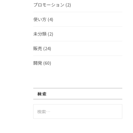
プロモーション
(2)
使い方
(4)
未分類
(2)
販売
(24)
開発
(60)
検索
検
索: