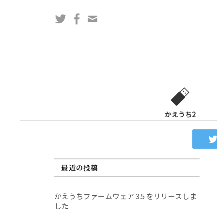
コ
Twitter
Facebook
問
ン
い
テ
合
ン
わ
ツ
せ
へ
フ
ス
ォ
キ
ー
ッ
かえうち2
ム
プ
最近の投稿
かえうちファームウェア 3.5 をリリースしま
した