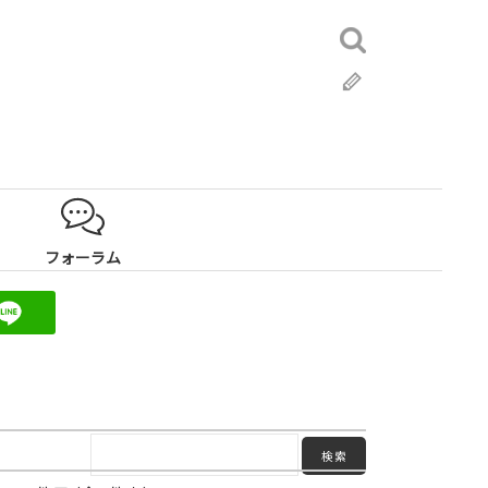
検
索:
ブ
ロ
グ
フォーラム