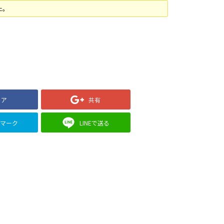
た。
ェア
共有
クマーク
LINEで送る