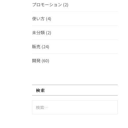
プロモーション
(2)
使い方
(4)
未分類
(2)
販売
(24)
開発
(60)
検索
検
索: