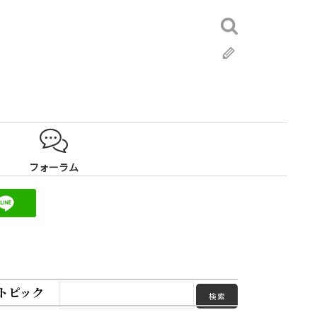
検
索:
ブ
ロ
グ
フォーラム
トピック