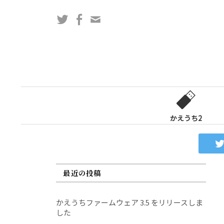
コ
Twitter
Facebook
問
ン
い
テ
合
ン
わ
ツ
せ
へ
フ
ス
ォ
キ
ー
ッ
かえうち2
ム
プ
最近の投稿
かえうちファームウェア 3.5 をリリースしま
した