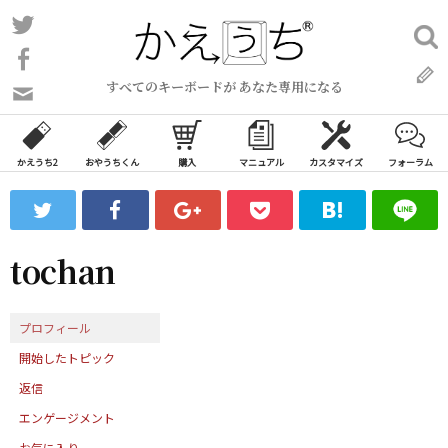
コ
Twitter
検
ン
索:
Facebook
テ
すべてのキーボードが あなた専用になる
ン
問
い
ツ
合
へ
わ
かえうち2
おやうちくん
購入
マニュアル
カスタマイズ
フォーラム
ス
せ
キ
フ
ッ
ォ
ー
プ
tochan
ム
プロフィール
開始したトピック
返信
エンゲージメント
お気に入り