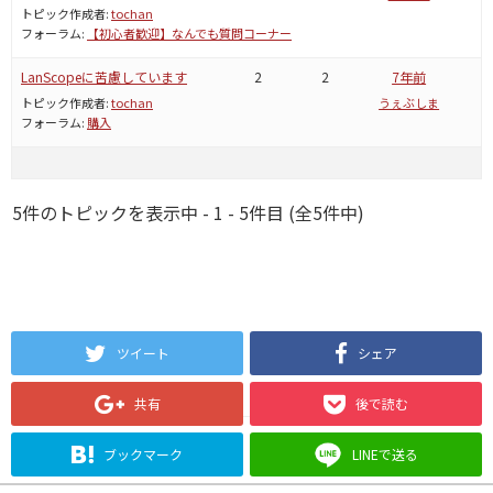
トピック作成者:
tochan
フォーラム:
【初心者歓迎】なんでも質問コーナー
LanScopeに苦慮しています
2
2
7年前
トピック作成者:
tochan
うぇぶしま
フォーラム:
購入
5件のトピックを表示中 - 1 - 5件目 (全5件中)
ツイート
シェア
共有
後で読む
ブックマーク
LINEで送る