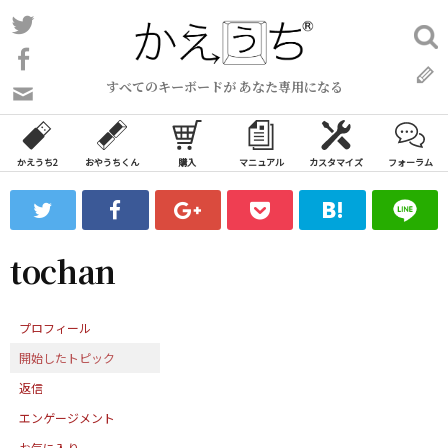
コ
Twitter
検
ン
索:
Facebook
テ
すべてのキーボードが あなた専用になる
ン
問
い
ツ
合
へ
わ
かえうち2
おやうちくん
購入
マニュアル
カスタマイズ
フォーラム
ス
せ
キ
フ
ッ
ォ
ー
プ
tochan
ム
プロフィール
開始したトピック
返信
エンゲージメント
お気に入り