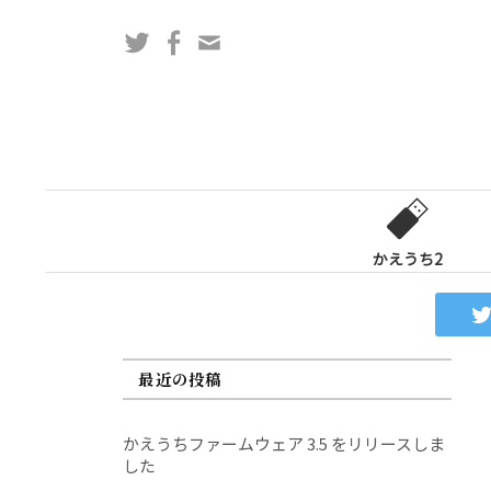
コ
Twitter
Facebook
問
ン
い
テ
合
ン
わ
ツ
せ
へ
フ
ス
ォ
キ
ー
ッ
かえうち2
ム
プ
最近の投稿
かえうちファームウェア 3.5 をリリースしま
した