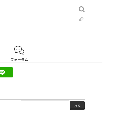
検
索:
ブ
ロ
グ
フォーラム