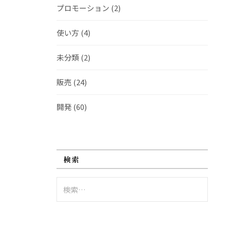
プロモーション
(2)
使い方
(4)
未分類
(2)
販売
(24)
開発
(60)
検索
検
索: