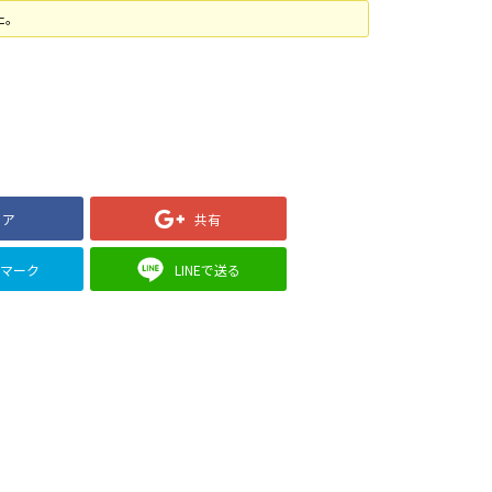
た。
ェア
共有
クマーク
LINEで送る