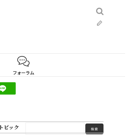
検
索:
ブ
ロ
グ
フォーラム
トピック