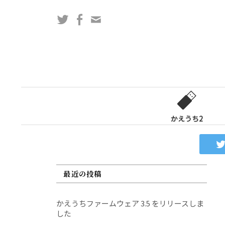
コ
Twitter
Facebook
問
ン
い
テ
合
ン
わ
ツ
せ
へ
フ
ス
ォ
キ
ー
ッ
かえうち2
ム
プ
最近の投稿
かえうちファームウェア 3.5 をリリースしま
した