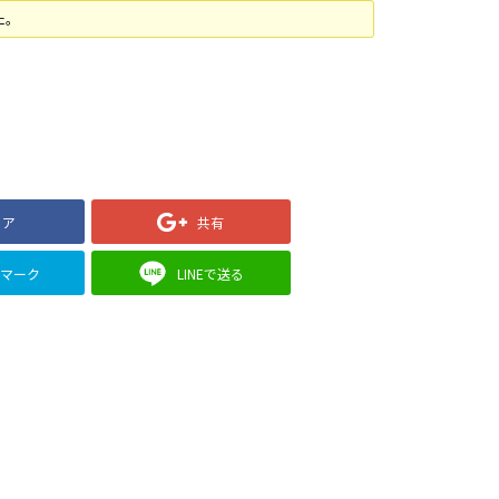
た。
ェア
共有
クマーク
LINEで送る