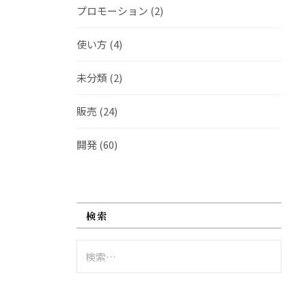
プロモーション
(2)
使い方
(4)
未分類
(2)
販売
(24)
開発
(60)
検索
検
索: