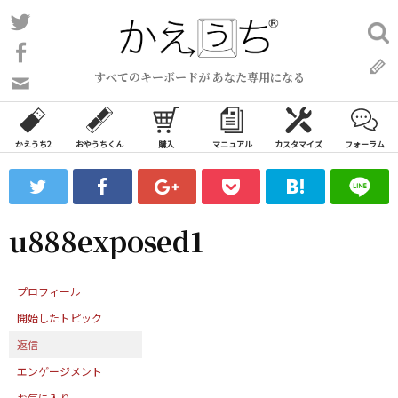
コ
Twitter
検
ン
索:
Facebook
テ
すべてのキーボードが あなた専用になる
ン
問
い
ツ
合
へ
わ
かえうち2
おやうちくん
購入
マニュアル
カスタマイズ
フォーラム
ス
せ
キ
フ
ッ
ォ
ー
プ
u888exposed1
ム
プロフィール
開始したトピック
返信
エンゲージメント
お気に入り