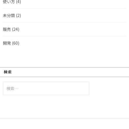
使い方
(4)
未分類
(2)
販売
(24)
開発
(60)
検索
検
索: