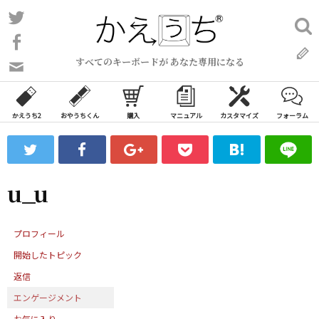
コ
Twitter
検
ン
索:
Facebook
テ
すべてのキーボードが あなた専用になる
ン
問
い
ツ
合
へ
わ
かえうち2
おやうちくん
購入
マニュアル
カスタマイズ
フォーラム
ス
せ
キ
フ
ッ
ォ
ー
プ
u_u
ム
プロフィール
開始したトピック
返信
エンゲージメント
お気に入り