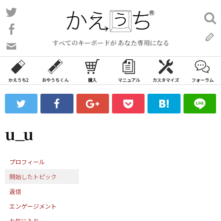
コ
Twitter
検
ン
索:
Facebook
テ
すべてのキーボードが あなた専用になる
ン
問
い
ツ
合
へ
わ
かえうち2
おやうちくん
購入
マニュアル
カスタマイズ
フォーラム
ス
せ
キ
フ
ッ
ォ
ー
プ
u_u
ム
プロフィール
開始したトピック
返信
エンゲージメント
お気に入り