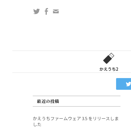
コ
Twitter
Facebook
問
ン
い
テ
合
ン
わ
ツ
せ
へ
フ
ス
ォ
キ
ー
ッ
かえうち2
ム
プ
最近の投稿
かえうちファームウェア 3.5 をリリースしま
した