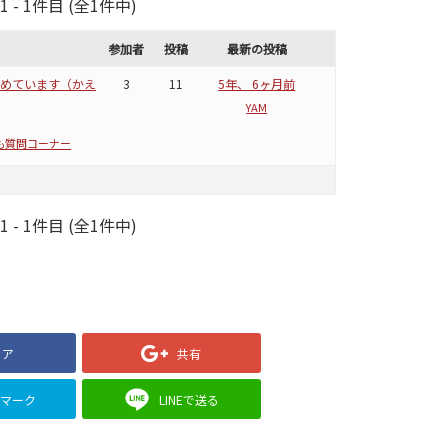
- 1件目 (全1件中)
参加者
投稿
最新の投稿
求めています（かえ
3
11
5年、 6ヶ月前
YAM
も質問コーナー
- 1件目 (全1件中)
ェア
共有
クマーク
LINEで送る