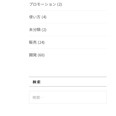
プロモーション
(2)
使い方
(4)
未分類
(2)
販売
(24)
開発
(60)
検索
検
索: