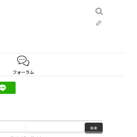
検
索:
ブ
ロ
グ
フォーラム