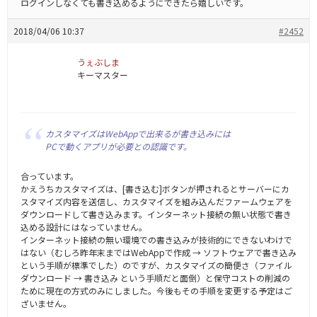
ログインしなくても書き込めるようにできたら嬉しいです。
2018/04/06 10:37
#2452
うぇぶしま
キーマスター
カスタマイズはWebAppで出来るが書き込みには
PCで動くアプリが必要との認識です。
合っています。
かえうちカスタマイズは、[書き込む]ボタンが押されるとサーバーにカ
スタマイズ内容を送信し、カスタマイズを組み込んだファームウェアを
ダウンロードして書き込みます。インターネット接続の無い状態で書き
込める設計にはなっていません。
インターネット接続の無い環境での書き込みが技術的にできないわけで
はない（むしろ昨年末まではWebAppで作成 → ソフトウェアで書き込み
という手順が標準でした）のですが、カスタマイズの簡便さ（ファイル
ダウンロード → 書き込み という手順だと面倒）と保守コストの削減の
ために現在の方式のみにしました。今後もその手順を変更する予定はご
ざいません。