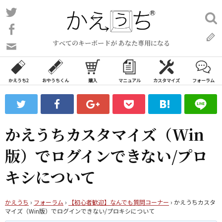
コ
Twitter
検
ン
索:
Facebook
テ
すべてのキーボードが あなた専用になる
ン
問
い
ツ
合
へ
わ
かえうち2
おやうちくん
購入
マニュアル
カスタマイズ
フォーラム
ス
せ
キ
フ
ッ
ォ
ー
プ
かえうちカスタマイズ（Win
ム
版）でログインできない/プロ
キシについて
かえうち
›
フォーラム
›
【初心者歓迎】なんでも質問コーナー
›
かえうちカスタ
マイズ（Win版）でログインできない/プロキシについて