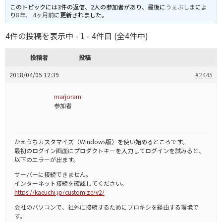
このトピックには3件の返信、2人の参加者があり、最後に
うぇぶしま
によ
り
8年、 4ヶ月前
に更新されました。
4件の投稿を表示中 - 1 - 4件目 (全4件中)
投稿者
投稿
2018/04/05 12:39
#2445
marjoram
参加者
かえうちカスタマイズ（Windows版）を使い始めるところです。
最初のログイン画面にプロダクトキーを入力してログインを試みると、
以下のエラーが出ます。
サーバーに接続できません。
インターネット接続を確認してください。
https://kaeuchi.jp/customize/v2/
会社のパソコンで、社外に接続するためにプロキシを経由する環境で
す。