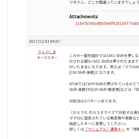
ワタクシ，どこか間違っていますでしょうか
Attachments:
110e7b56fad8b09e0f9281d4779abb
2017/12/02 09:07
うぇぶしま
このキー配列設計ではCtrlとShiftを
キーマスター
行される間もCtrlとShiftは押されたまま
付いたままになります。例えば「マクロA5」で
[Ctrl-Shift-英数]となります。
ATOKではCtrlやShiftが押されている
Shift-英数]や[Ctrl-Shift-無変換
対処法は2パターンあります。
［かえうち のカスタマイズで対処する場
マクロに設定されている無変換や英数などの
指定したキーに変更してください。
詳しくは
［マニュアル］通常キー
の「修