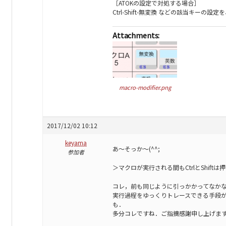
［ATOKの設定で対処する場合］
Ctrl-Shift-無変換 などの該当キー
Attachments:
macro-modifier.png
2017/12/02 10:12
keyama
あ～そっか～(^^;
参加者
＞マクロが実行される間もCtrlとShift
コレ，前も同じように引っかかってなか
実行過程をゆっくりトレースできる手段
も．
多分コレですね．ご指摘感謝申し上げま