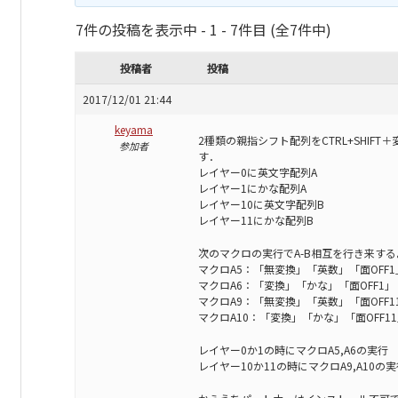
7件の投稿を表示中 - 1 - 7件目 (全7件中)
投稿者
投稿
2017/12/01 21:44
keyama
2種類の親指シフト配列をCTRL+SHIF
参加者
す．
レイヤー0に英文字配列A
レイヤー1にかな配列A
レイヤー10に英文字配列B
レイヤー11にかな配列B
次のマクロの実行でA-B相互を行き来す
マクロA5：「無変換」「英数」「面OFF1」
マクロA6：「変換」「かな」「面OFF1」「
マクロA9：「無変換」「英数」「面OFF11」
マクロA10：「変換」「かな」「面OFF11」
レイヤー0か1の時にマクロA5,A6の実行
レイヤー10か11の時にマクロA9,A10の