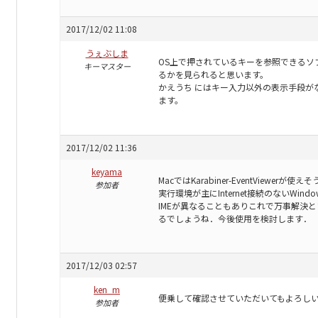
2017/12/02 11:08
うぇぶしま
OS上で押されているキーを参照できるソ
キーマスター
るかを見られると思います。
かえうち にはキー入力以外の表示手段が
ます。
2017/12/02 11:36
keyama
MacではKarabiner-EventViewerが使
参加者
実行環境が主にInternet接続のないWi
IMEが異なることもありこれで万事解決
るでしょうね．今後使用を検討します．
2017/12/03 02:57
ken_m
便乗して確認させていただいてもよろし
参加者