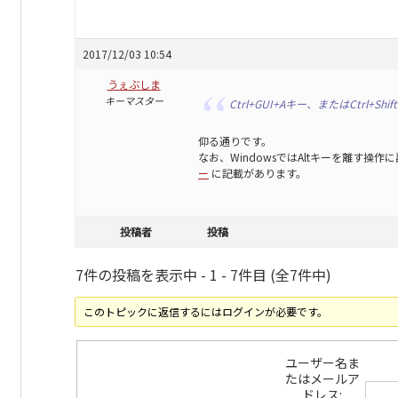
2017/12/03 10:54
うぇぶしま
キーマスター
Ctrl+GUI+Aキー、またはCtrl+Sh
仰る通りです。
なお、WindowsではAltキーを離す操
ー
に記載があります。
投稿者
投稿
7件の投稿を表示中 - 1 - 7件目 (全7件中)
このトピックに返信するにはログインが必要です。
ユーザー名ま
たはメールア
ドレス: