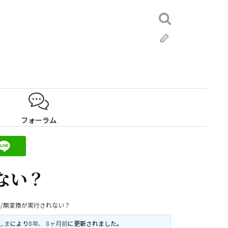
検
索:
ブ
ロ
グ
フォーラム
ない？
/無変換が実行されない？
しま
により
8年、 8ヶ月前
に更新されました。