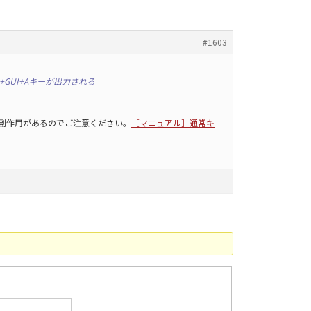
#1603
ift+GUI+Aキーが出力される
作に副作用があるのでご注意ください。
［マニュアル］通常キ