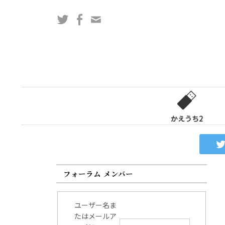
コ
Twitter
Facebook
問
ン
い
テ
合
ン
わ
ツ
せ
へ
フ
ス
ォ
キ
ー
ッ
かえうち2
ム
プ
フォーラム メンバー
ユーザー名ま
たはメールア