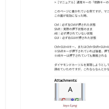
>［マニュアル］通常キーの「修飾キーの
このページに書かれている例ですが、マ
この面が有効になった時、
Ctrl：必ず左Ctrlが押された状態
Shift：実際の押下状態のまま
Alt：必ず押されていない状態
GUI：必ず右GUIが押された状態
Ctrl+GUI+Aキー、またはCtrl+Shif
※Shiftキーが押下されていれば後者、
※Altキーは押下されていても無視される
ダイヤモンドカーソルを実現しようとし
諦めていたのですが、これならなんとか
Attachments:
keys-5.png