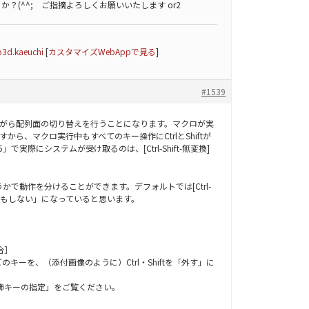
？(^^; ご指摘よろしくお願いいたします or2
3d.kaeuchi
[
カスタマイズWebAppで見る
]
#1539
押しながら配列面の切り替えを行うことになります。マクロが実
ですから、マクロ実行中もすべてのキー操作にCtrlとShiftが
実際にシステムが受け取るのは、[Ctrl-Shift-無変換]
かどうかで動作を分けることができます。デフォルトでは[Ctrl-
]などは「何もしない」になっていると思います。
合］
キーを、（添付画像のように）Ctrl・Shiftを「外す」に
飾キーの指定」をご覧ください。