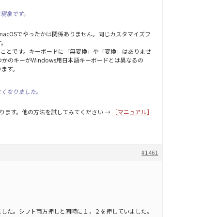
じ現象です。
かmacOSでやったかは関係ありません。同じカスタマイズフ
す。
ることです。キーボードに「無変換」や「変換」はありませ
つかのキーがWindows用日本語キーボードとは異なるの
ります。
なくなりました。
ります。他の方法を試してみてください →
［マニュアル］
#1461
ました。シフト両方押しと同時に１，２を押していました。