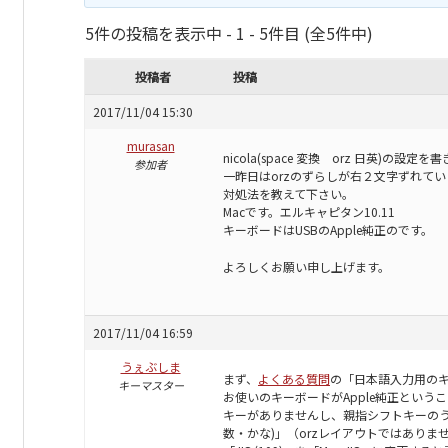
5件の投稿を表示中 - 1 - 5件目 (全5件中)
投稿者
投稿
2017/11/04 15:30
murasan
nicola(space 変換 orz 日英)
参加者
一昨日はorzのずらしが右２文字ずれて
対処法を教えて下さい。
Macです。エルキャピタン10.11
キーボードはUSBのApple純正のです。
よろしくお願い申し上げます。
2017/11/04 16:59
うぇぶしま
まず、
よくある質問
の「日本語入力用の
キーマスター
お使いのキーボードがApple純正というこ
キーがありませんし、親指シフトキーのうち
数・かな)」（orzレイアウトではあり