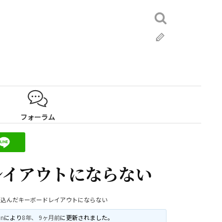
検
索:
ブ
ロ
グ
フォーラム
レイアウトにならない
き込んだキーボードレイアウトにならない
an
により
8年、 9ヶ月前
に更新されました。