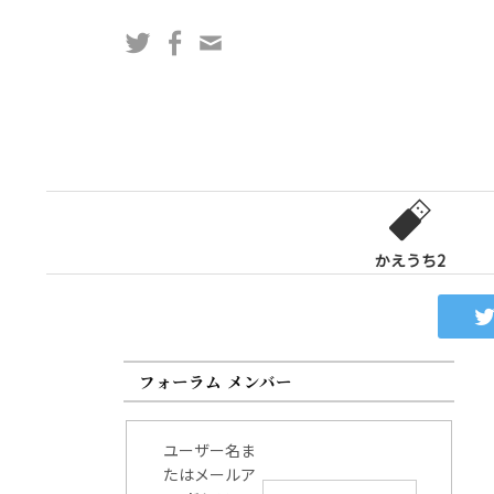
コ
Twitter
Facebook
問
ン
い
テ
合
ン
わ
ツ
せ
へ
フ
ス
ォ
キ
ー
ッ
かえうち2
ム
プ
フォーラム メンバー
ユーザー名ま
たはメールア