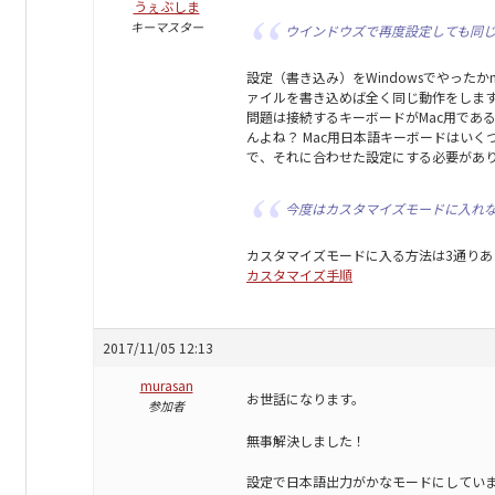
うぇぶしま
キーマスター
ウインドウズで再度設定しても同
設定（書き込み）をWindowsでやった
ァイルを書き込めば全く同じ動作をしま
問題は接続するキーボードがMac用であ
んよね？ Mac用日本語キーボードはいく
で、それに合わせた設定にする必要があ
今度はカスタマイズモードに入れ
カスタマイズモードに入る方法は3通りあ
カスタマイズ手順
2017/11/05 12:13
murasan
お世話になります。
参加者
無事解決しました！
設定で日本語出力がかなモードにしてい