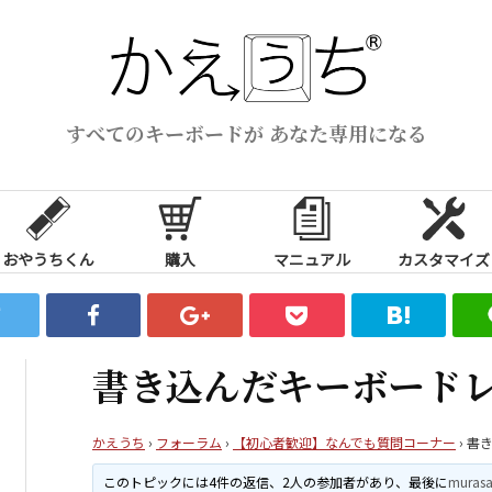
すべてのキーボードが あなた専用になる
おやうちくん
購入
マニュアル
カスタマイズ
書き込んだキーボード
かえうち
›
フォーラム
›
【初心者歓迎】なんでも質問コーナー
›
書
このトピックには4件の返信、2人の参加者があり、最後に
muras