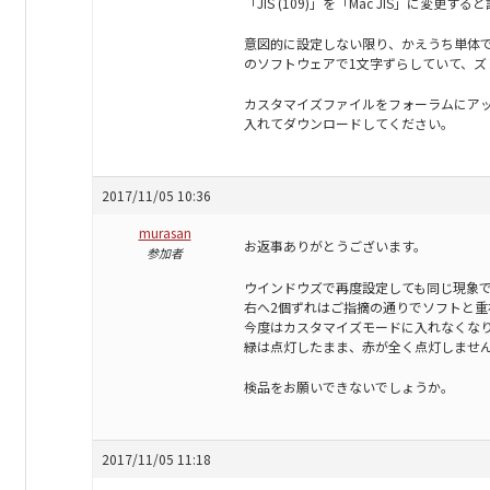
「JIS (109)」を「Mac JIS」に変
意図的に設定しない限り、かえうち単体で
のソフトウェアで1文字ずらしていて、ズ
カスタマイズファイルをフォーラムにアッ
入れてダウンロードしてください。
2017/11/05 10:36
murasan
お返事ありがとうございます。
参加者
ウインドウズで再度設定しても同じ現象
右へ2個ずれはご指摘の通りでソフトと重
今度はカスタマイズモードに入れなくな
緑は点灯したまま、赤が全く点灯しませ
検品をお願いできないでしょうか。
2017/11/05 11:18