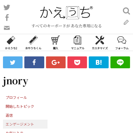
コ
Twitter
検
ン
索:
Facebook
テ
すべてのキーボードが あなた専用になる
ン
問
い
ツ
合
へ
わ
かえうち2
おやうちくん
購入
マニュアル
カスタマイズ
フォーラム
ス
せ
キ
フ
ッ
ォ
ー
プ
jnory
ム
プロフィール
開始したトピック
返信
エンゲージメント
お気に入り