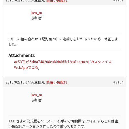
ken_m
参加者
Sキーの組み合わせ（配列面28）に定義し忘れがあったため、修正しま
した。
Attachments:
ac5371e85d0a748208ea80b865cf2caf.kaeuchi
[
カスタマイズ
WebAppで見る
]
2018/02/18 04:56
返信先:
蜂蜜小梅配列
#2184
ken_m
参加者
141Fさまの公式版をベースに、右手の守備範囲を1つ右にずらした蜂蜜
小梅配列バージョンを作ったので貼っておきます。