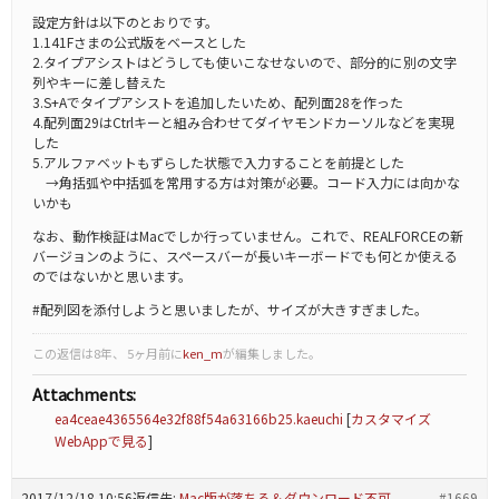
設定方針は以下のとおりです。
1.141Fさまの公式版をベースとした
2.タイプアシストはどうしても使いこなせないので、部分的に別の文字
列やキーに差し替えた
3.S+Aでタイプアシストを追加したいため、配列面28を作った
4.配列面29はCtrlキーと組み合わせてダイヤモンドカーソルなどを実現
した
5.アルファベットもずらした状態で入力することを前提とした
→角括弧や中括弧を常用する方は対策が必要。コード入力には向かな
いかも
なお、動作検証はMacでしか行っていません。これで、REALFORCEの新
バージョンのように、スペースバーが長いキーボードでも何とか使える
のではないかと思います。
#配列図を添付しようと思いましたが、サイズが大きすぎました。
この返信は8年、 5ヶ月前に
ken_m
が編集しました。
Attachments:
ea4ceae4365564e32f88f54a63166b25.kaeuchi
[
カスタマイズ
WebAppで見る
]
2017/12/18 10:56
返信先:
Mac版が落ちる＆ダウンロード不可
#1669