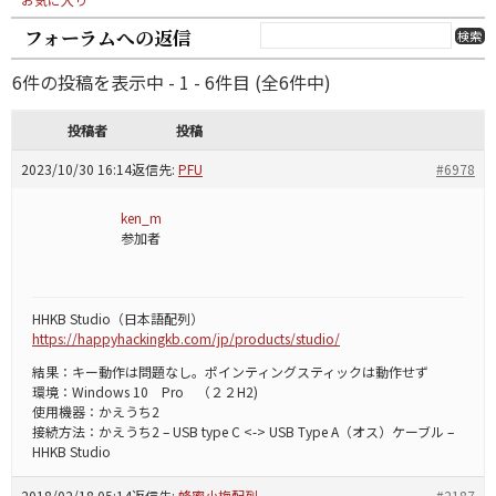
フォーラムへの返信
6件の投稿を表示中 - 1 - 6件目 (全6件中)
投稿者
投稿
2023/10/30 16:14
返信先:
PFU
#6978
ken_m
参加者
HHKB Studio（日本語配列）
https://happyhackingkb.com/jp/products/studio/
結果：キー動作は問題なし。ポインティングスティックは動作せず
環境：Windows 10 Pro （２２H2)
使用機器：かえうち2
接続方法：かえうち2 – USB type C <-> USB Type A（オス）ケーブル –
HHKB Studio
2018/02/18 05:14
返信先:
蜂蜜小梅配列
#2187