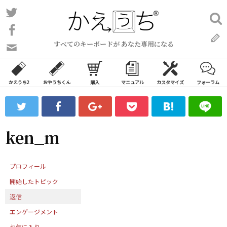
コ
Twitter
検
ン
索:
Facebook
テ
すべてのキーボードが あなた専用になる
ン
問
い
ツ
合
へ
わ
かえうち2
おやうちくん
購入
マニュアル
カスタマイズ
フォーラム
ス
せ
キ
フ
ッ
ォ
ー
プ
ken_m
ム
プロフィール
開始したトピック
返信
エンゲージメント
お気に入り