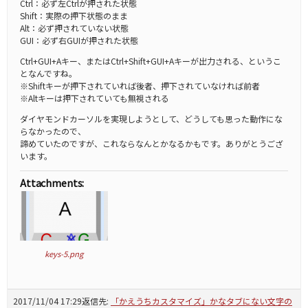
Ctrl：必ず左Ctrlが押された状態
Shift：実際の押下状態のまま
Alt：必ず押されていない状態
GUI：必ず右GUIが押された状態
Ctrl+GUI+Aキー、またはCtrl+Shift+GUI+Aキーが出力される、というこ
となんですね。
※Shiftキーが押下されていれば後者、押下されていなければ前者
※Altキーは押下されていても無視される
ダイヤモンドカーソルを実現しようとして、どうしても思った動作にな
らなかったので、
諦めていたのですが、これならなんとかなるかもです。ありがとうござ
います。
Attachments:
keys-5.png
2017/11/04 17:29
返信先:
「かえうちカスタマイズ」かなタブにない文字の