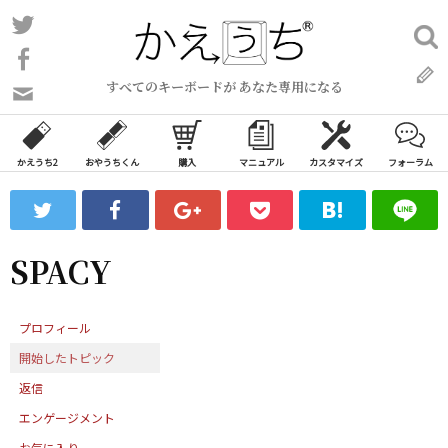
コ
Twitter
検
ン
索:
Facebook
テ
すべてのキーボードが あなた専用になる
ン
問
い
ツ
合
へ
わ
かえうち2
おやうちくん
購入
マニュアル
カスタマイズ
フォーラム
ス
せ
キ
フ
ッ
ォ
ー
プ
SPACY
ム
プロフィール
開始したトピック
返信
エンゲージメント
お気に入り