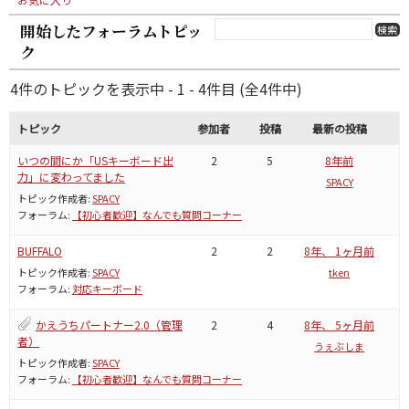
開始したフォーラムトピッ
ク
4件のトピックを表示中 - 1 - 4件目 (全4件中)
トピック
参加者
投稿
最新の投稿
いつの間にか「USキーボード出
2
5
8年前
力」に変わってました
SPACY
トピック作成者:
SPACY
フォーラム:
【初心者歓迎】なんでも質問コーナー
BUFFALO
2
2
8年、 1ヶ月前
トピック作成者:
SPACY
tken
フォーラム:
対応キーボード
かえうちパートナー2.0（管理
2
4
8年、 5ヶ月前
者）
うぇぶしま
トピック作成者:
SPACY
フォーラム:
【初心者歓迎】なんでも質問コーナー