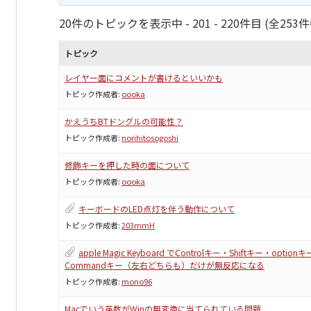
20件のトピックを表示中 - 201 - 220件目 (全253件
トピック
レイヤー面にコメントが書けるといいかも
トピック作成者:
oooka
かえうちBTドングルの可能性？
トピック作成者:
norihitosogoshi
修飾キーを押した時の面について
トピック作成者:
oooka
キーボードのLED点灯を伴う動作について
トピック作成者:
203mmH
apple Magic Keyboard でControlキー・Shiftキー・option
Commandキー（左右どちらも）だけが無反応になる
トピック作成者:
mono96
Macでいう英数がWinの無変換に当てられている問題