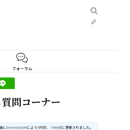
検
索:
ブ
ロ
グ
フォーラム
も質問コーナー
最後に
brownrobert
により
4時間、 54分前
に更新されました。