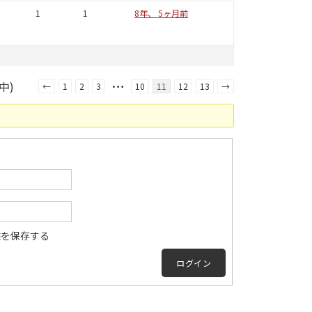
1
1
8年、 5ヶ月前
…
中)
←
1
2
3
10
11
12
13
→
態を保存する
ログイン