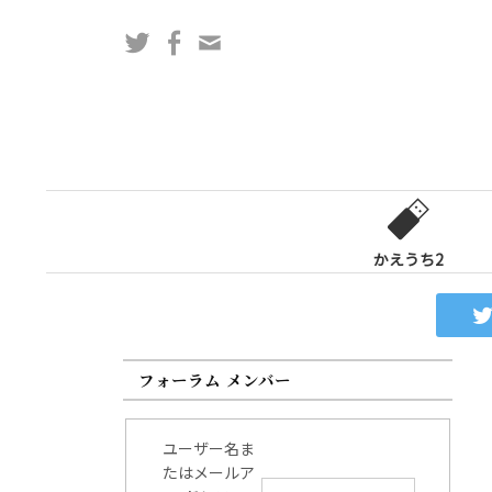
コ
Twitter
Facebook
問
ン
い
テ
合
ン
わ
ツ
せ
へ
フ
ス
ォ
キ
ー
ッ
かえうち2
ム
プ
フォーラム メンバー
ユーザー名ま
たはメールア