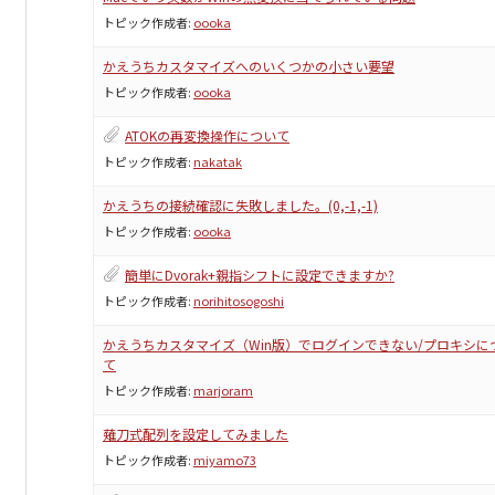
トピック作成者:
oooka
かえうちカスタマイズへのいくつかの小さい要望
トピック作成者:
oooka
ATOKの再変換操作について
トピック作成者:
nakatak
かえうちの接続確認に失敗しました。(0,-1,-1)
トピック作成者:
oooka
簡単にDvorak+親指シフトに設定できますか?
トピック作成者:
norihitosogoshi
かえうちカスタマイズ（Win版）でログインできない/プロキシに
て
トピック作成者:
marjoram
薙刀式配列を設定してみました
トピック作成者:
miyamo73