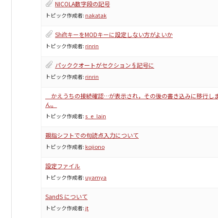
NICOLA数字段の記号
トピック作成者:
nakatak
ShiftキーをMODキーに設定しない方がよいか
トピック作成者:
rinrin
パッククオートがセクション§記号に
トピック作成者:
rinrin
かえうちの接続確認…が表示され，その後の書き込みに移行し
ん。
トピック作成者:
s_e_lain
親指シフトでの句読点入力について
トピック作成者:
kojiono
設定ファイル
トピック作成者:
uyamya
SandS について
トピック作成者:
jt