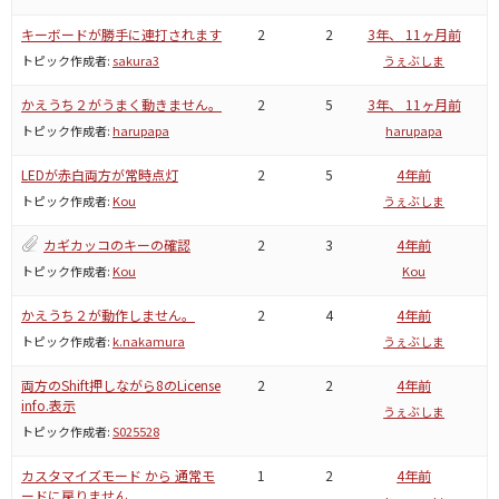
キーボードが勝手に連打されます
2
2
3年、 11ヶ月前
トピック作成者:
sakura3
うぇぶしま
かえうち２がうまく動きません。
2
5
3年、 11ヶ月前
トピック作成者:
harupapa
harupapa
LEDが赤白両方が常時点灯
2
5
4年前
トピック作成者:
Kou
うぇぶしま
カギカッコのキーの確認
2
3
4年前
トピック作成者:
Kou
Kou
かえうち２が動作しません。
2
4
4年前
トピック作成者:
k.nakamura
うぇぶしま
両方のShift押しながら8のLicense
2
2
4年前
info.表示
うぇぶしま
トピック作成者:
S025528
カスタマイズモード から 通常モ
1
2
4年前
ードに戻りません