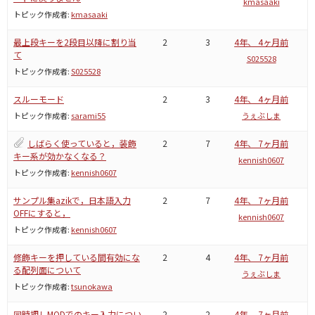
kmasaaki
トピック作成者:
kmasaaki
最上段キーを2段目以降に割り当
2
3
4年、 4ヶ月前
て
S025528
トピック作成者:
S025528
スルーモード
2
3
4年、 4ヶ月前
トピック作成者:
sarami55
うぇぶしま
しばらく使っていると，装飾
2
7
4年、 7ヶ月前
キー系が効かなくなる？
kennish0607
トピック作成者:
kennish0607
サンプル集azikで，日本語入力
2
7
4年、 7ヶ月前
OFFにすると，
kennish0607
トピック作成者:
kennish0607
修飾キーを押している間有効にな
2
4
4年、 7ヶ月前
る配列面について
うぇぶしま
トピック作成者:
tsunokawa
同時押しMODでのキー入力につい
2
2
4年、 7ヶ月前