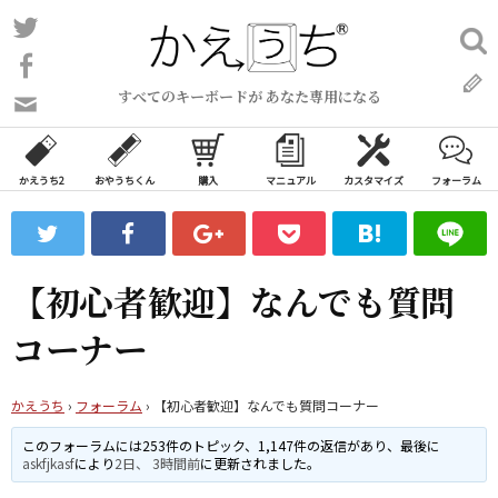
コ
Twitter
検
ン
索:
Facebook
テ
すべてのキーボードが あなた専用になる
ン
問
い
ツ
合
へ
わ
かえうち2
おやうちくん
購入
マニュアル
カスタマイズ
フォーラム
ス
せ
キ
フ
ッ
ォ
ー
プ
【初心者歓迎】なんでも質問
ム
コーナー
かえうち
›
フォーラム
›
【初心者歓迎】なんでも質問コーナー
このフォーラムには253件のトピック、1,147件の返信があり、最後に
askfjkasf
により
2日、 3時間前
に更新されました。