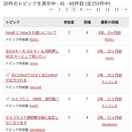
20件のトピックを表示中 - 41 - 60件目 (全253件中)
…
←
1
2
3
4
11
12
13
→
トピック
参加者
投稿
最新の投稿
typeB と type-D の違いについて
2
4
3年、 8ヶ月前
トピック作成者:
tf10cc
tf10cc
左GUIキーを GUI キー & 同時押し
2
3
3年、 10ヶ月前
MOD キーとして使いたい
rinrin
トピック作成者:
rinrin
右Controlではなく左Control
2
2
3年、 10ヶ月前
が出力される
うぇぶしま
トピック作成者:
semialt
かえうち２ HKKB 誤作動？
3
7
3年、 11ヶ月前
トピック作成者:
Kei03
うぇぶしま
かえうち２で接続数分後に反応し
2
4
3年、 11ヶ月前
なくなります
banebane
トピック作成者:
banebane