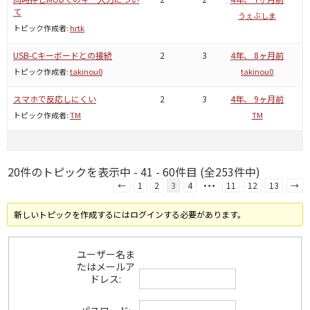
て
うぇぶしま
トピック作成者:
hrtk
USB-Cキーボードとの接続
2
3
4年、 8ヶ月前
トピック作成者:
takinou0
takinou0
スマホで反応しにくい
2
3
4年、 9ヶ月前
トピック作成者:
TM
TM
20件のトピックを表示中 - 41 - 60件目 (全253件中)
…
←
1
2
3
4
11
12
13
→
新しいトピックを作成するにはログインする必要があります。
ユーザー名ま
たはメールア
ドレス: