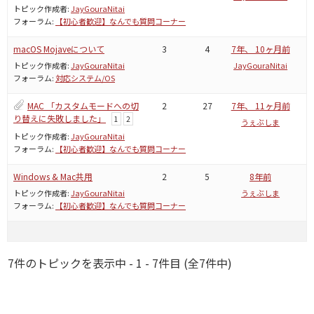
トピック作成者:
JayGouraNitai
フォーラム:
【初心者歓迎】なんでも質問コーナー
macOS Mojaveについて
3
4
7年、 10ヶ月前
トピック作成者:
JayGouraNitai
JayGouraNitai
フォーラム:
対応システム/OS
MAC 「カスタムモードへの切
2
27
7年、 11ヶ月前
り替えに失敗しました」
1
2
うぇぶしま
トピック作成者:
JayGouraNitai
フォーラム:
【初心者歓迎】なんでも質問コーナー
Windows & Mac共用
2
5
8年前
トピック作成者:
JayGouraNitai
うぇぶしま
フォーラム:
【初心者歓迎】なんでも質問コーナー
7件のトピックを表示中 - 1 - 7件目 (全7件中)