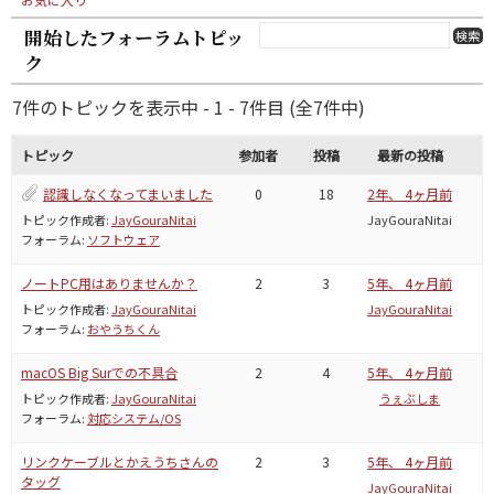
開始したフォーラムトピッ
ク
7件のトピックを表示中 - 1 - 7件目 (全7件中)
トピック
参加者
投稿
最新の投稿
認識しなくなってまいました
0
18
2年、 4ヶ月前
トピック作成者:
JayGouraNitai
JayGouraNitai
フォーラム:
ソフトウェア
ノートPC用はありませんか？
2
3
5年、 4ヶ月前
トピック作成者:
JayGouraNitai
JayGouraNitai
フォーラム:
おやうちくん
macOS Big Surでの不具合
2
4
5年、 4ヶ月前
トピック作成者:
JayGouraNitai
うぇぶしま
フォーラム:
対応システム/OS
リンクケーブルとかえうちさんの
2
3
5年、 4ヶ月前
タッグ
JayGouraNitai