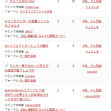
かえうちAll In One
3
10
8年、 9ヶ月前
トピック作成者:
mokayasu
うぇぶしま
フォーラム:
カスタマイズファイル共有
かえうちライターの定義ファイル
2
2
8年、 9ヶ月前
のフォルダ
うぇぶしま
トピック作成者:
SPACY
フォーラム:
【初心者歓迎】なんでも質問コーナー
ios,イジェクトキーとしての動作
2
3
8年、 9ヶ月前
トピック作成者:
JG
うぇぶしま
フォーラム:
キー配列全般
テンキー等でのローマ字入力
2
3
8年、 9ヶ月前
は設定可能でしょうか
nongun
トピック作成者:
nongun
フォーラム:
キー配列全般
AutoHotKeyのスクリプトで両
2
3
8年、 9ヶ月前
SHIFT+2を押させて日本語出力モ
sakane0958
ードを切り替えたい
トピック作成者:
sakane0958
フォーラム:
【初心者歓迎】なんでも質問コーナー