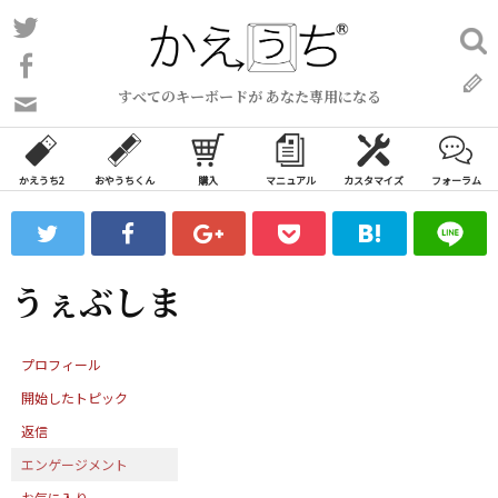
コ
Twitter
検
ン
索:
Facebook
テ
すべてのキーボードが あなた専用になる
ン
問
い
ツ
合
へ
わ
かえうち2
おやうちくん
購入
マニュアル
カスタマイズ
フォーラム
ス
せ
キ
フ
ッ
ォ
ー
プ
うぇぶしま
ム
プロフィール
開始したトピック
返信
エンゲージメント
お気に入り