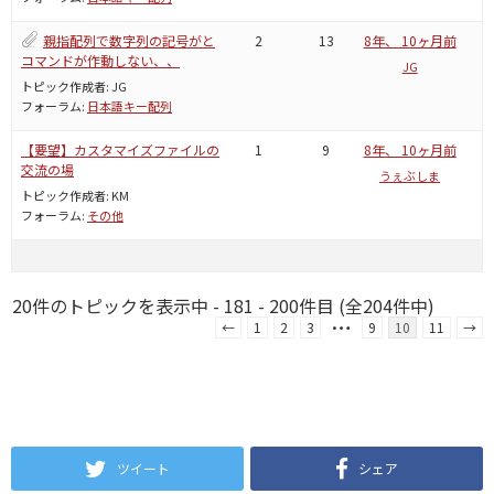
親指配列で数字列の記号がと
2
13
8年、 10ヶ月前
コマンドが作動しない、、
JG
トピック作成者:
JG
フォーラム:
日本語キー配列
【要望】カスタマイズファイルの
1
9
8年、 10ヶ月前
交流の場
うぇぶしま
トピック作成者:
KM
フォーラム:
その他
20件のトピックを表示中 - 181 - 200件目 (全204件中)
…
←
1
2
3
9
10
11
→
ツイート
シェア