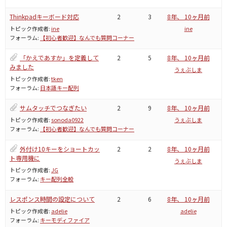
Thinkpadキーボード対応
2
3
8年、 10ヶ月前
トピック作成者:
ine
ine
フォーラム:
【初心者歓迎】なんでも質問コーナー
「かえであすか」を定義して
2
5
8年、 10ヶ月前
みました
うぇぶしま
トピック作成者:
tken
フォーラム:
日本語キー配列
サムタッチでつなぎたい
2
9
8年、 10ヶ月前
トピック作成者:
sonoda0922
うぇぶしま
フォーラム:
【初心者歓迎】なんでも質問コーナー
外付け10キーをショートカッ
2
2
8年、 10ヶ月前
ト専用機に
うぇぶしま
トピック作成者:
JG
フォーラム:
キー配列全般
レスポンス時間の設定について
2
6
8年、 10ヶ月前
トピック作成者:
adelie
adelie
フォーラム:
キーモディファイア