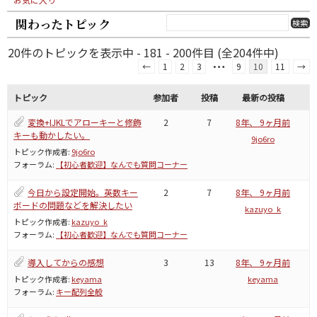
関わったトピック
20件のトピックを表示中 - 181 - 200件目 (全204件中)
…
←
1
2
3
9
10
11
→
トピック
参加者
投稿
最新の投稿
変換+IJKLでアローキーと修飾
2
7
8年、 9ヶ月前
キーも動かしたい。
9jo6ro
トピック作成者:
9jo6ro
フォーラム:
【初心者歓迎】なんでも質問コーナー
今日から設定開始。英数キー
2
7
8年、 9ヶ月前
ボードの問題などを解決したい
kazuyo_k
トピック作成者:
kazuyo_k
フォーラム:
【初心者歓迎】なんでも質問コーナー
導入してからの感想
3
13
8年、 9ヶ月前
トピック作成者:
keyama
keyama
フォーラム:
キー配列全般