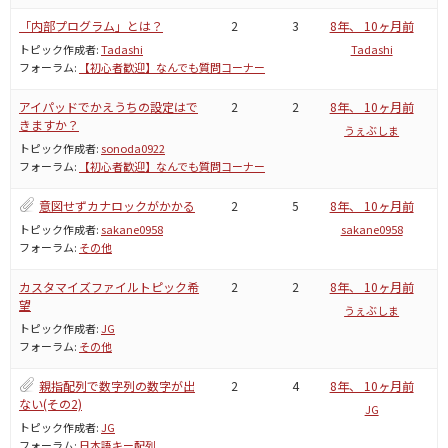
「内部プログラム」とは？
2
3
8年、 10ヶ月前
トピック作成者:
Tadashi
Tadashi
フォーラム:
【初心者歓迎】なんでも質問コーナー
アイパッドでかえうちの設定はで
2
2
8年、 10ヶ月前
きますか？
うぇぶしま
トピック作成者:
sonoda0922
フォーラム:
【初心者歓迎】なんでも質問コーナー
意図せずカナロックがかかる
2
5
8年、 10ヶ月前
トピック作成者:
sakane0958
sakane0958
フォーラム:
その他
カスタマイズファイルトピック希
2
2
8年、 10ヶ月前
望
うぇぶしま
トピック作成者:
JG
フォーラム:
その他
親指配列で数字列の数字が出
2
4
8年、 10ヶ月前
ない(その2)
JG
トピック作成者:
JG
フォーラム:
日本語キー配列