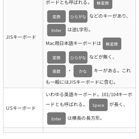
ボードとも呼ばれる。
無変換
などのキーがあり、
変換
ひらがな
は逆L字形。
Enter
JISキーボード
Mac用日本語キーボードは
無変換
などが無く、
変換
ひらがな
・
キーがある。これ
英数
かな
も一般にはJISキーボードに含む。
いわゆる英語キーボード。101/104キーボ
ードとも呼ばれる。
が長く、
Space
USキーボード
は横長の長方形。
Enter