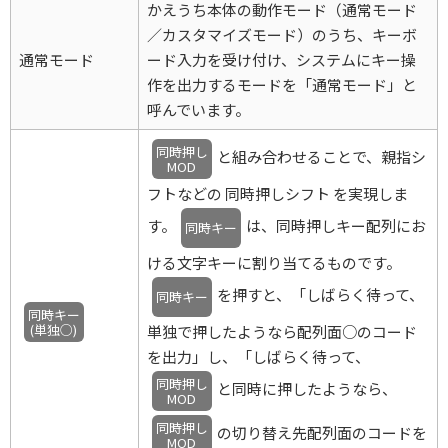
かえうち本体の動作モード（通常モード
／カスタマイズモード）のうち、キーボ
通常モード
ード入力を受け付け、システムにキー操
作を出力するモードを「通常モード」と
呼んでいます。
同時押し
と組み合わせることで、親指シ
MOD
フトなどの 同時押しシフト を実現しま
す。
は、同時押しキー配列にお
同時キー
ける文字キーに割り当てるものです。
を押すと、「しばらく待って、
同時キー
同時キー
(単独○)
単独で押したようなら配列面○のコード
を出力」し、「しばらく待って、
同時押し
と同時に押したようなら、
MOD
同時押し
の切り替え先配列面のコードを
MOD