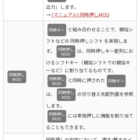
出力」します。
→
[マニュアル] 同時押しMOD
と組み合わせることで、親指シ
同時キー
フトなどの 同時押しシフト を実現しま
同時押し
す。
は、同時押しキー配列にお
MOD
けるシフトキー（親指シフトでの親指キ
ーなど）に割り当てるものです。
同時押し
同時押し
MOD
と同時に押された
同時キー
MOD
同時押し
は、
の切り替え先配列面を参照
MOD
します。
同時押し
には単独押しに機能を割り当て
MOD
ることもできます。
同時押しの判定において、押す/離すタイ