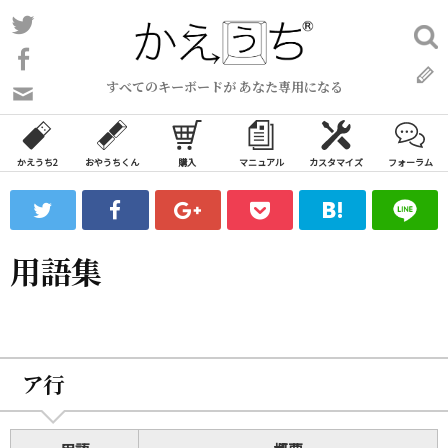
コ
Twitter
検
ン
索:
Facebook
テ
すべてのキーボードが あなた専用になる
ン
問
い
ツ
合
へ
わ
かえうち2
おやうちくん
購入
マニュアル
カスタマイズ
フォーラム
ス
せ
キ
フ
ッ
ォ
ー
プ
用語集
ム
ア行