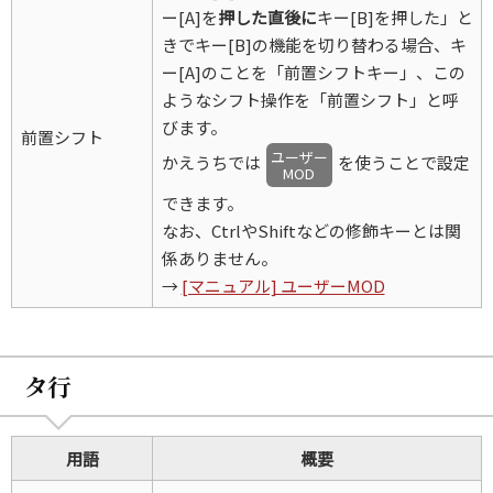
ー[A]を
押した直後に
キー[B]を押した」と
きでキー[B]の機能を切り替わる場合、キ
ー[A]のことを「前置シフトキー」、この
ようなシフト操作を「前置シフト」と呼
びます。
前置シフト
ユーザー
かえうちでは
を使うことで設定
MOD
できます。
なお、CtrlやShiftなどの修飾キーとは関
係ありません。
→
[マニュアル] ユーザーMOD
タ行
用語
概要