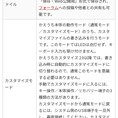
「保存・Web公開用」形式で保存され、
ァイル
フォーラム
への投稿や他者との共有も可
能です。
かえうち本体の動作モード（通常モード
／カスタマイズモード）のうち、カスタ
マイズファイルの書き込みを行うモード
です。このモードではLEDは点灯せず、キ
ーボード入力も受け付けません。
かえうちカスタマイズ 2.0以降 では、書き
込み時に自動的にカスタマイズモードに
切り替わるので、通常このモードを意識
する必要はありません。
カスタマイズモ
手動でカスタマイズモードに入るには、
ード
キー操作／本体操作／リカバリー端子の3
種類の方法があります。
カスタマイズモードから通常モードに戻
るには、システム側のUSB端子を一旦外
し、再度接続してください。カスタマイ