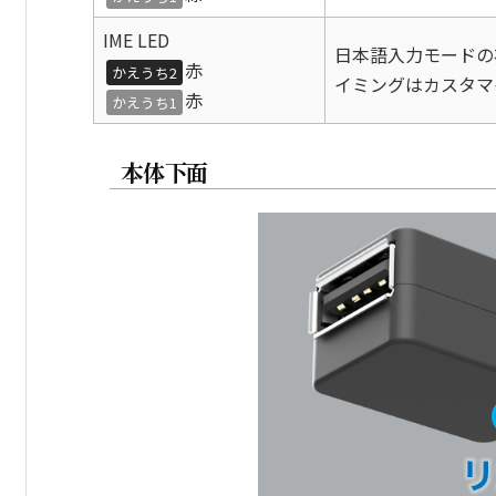
IME LED
日本語入力モードの
赤
かえうち2
イミングはカスタマ
赤
かえうち1
本体下面