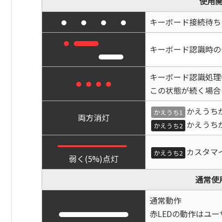
使用
キーボード接続待ち
キーボード認識時の
キーボード認識処理
この状態が続く場合
かえうち
かえうち1
両方消灯
かえうち
かえうち2
カスタマ
かえうち2
弱く(5%)点灯
通常使
通常動作
赤LEDの動作はユ