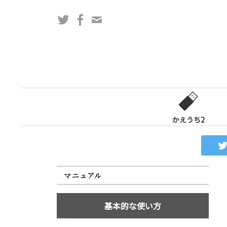
コ
Twitter
Facebook
問
ン
い
テ
合
ン
わ
ツ
せ
へ
フ
ス
ォ
キ
ー
ッ
かえうち2
ム
プ
マニュアル
基本的な使い方