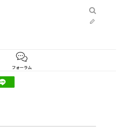
検
索:
ブ
ロ
グ
フォーラム