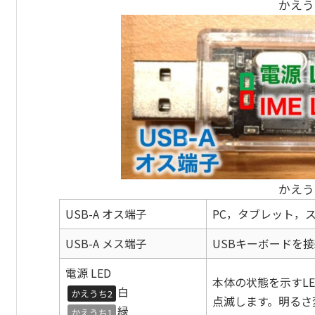
かえう
かえう
USB-A オス端子
PC，タブレット，
USB-A メス端子
USBキーボードを
電源 LED
本体の状態を示すL
白
かえうち2
点滅します。明るさ
緑
かえうち1